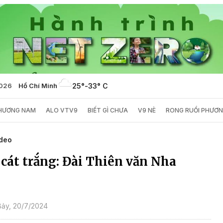
2026
Hồ Chí Minh
25°
-
33° C
PHƯƠNG NAM
ALO VTV9
BIẾT GÌ CHƯA
V9 NÈ
RONG RUỔI PHƯƠ
deo
cát trắng: Đài Thiên văn Nha
ảy, 20/7/2024