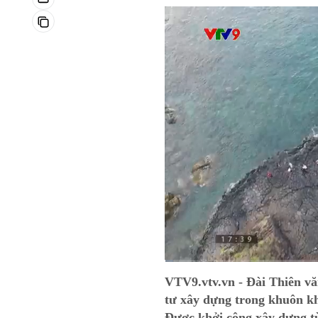
Current
0:01
/
Duration
8:56
VTV9.vtv.vn - Đài Thiên vă
Time
tư xây dựng trong khuôn k
Được khởi công xây dựng t