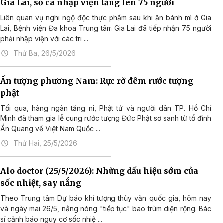
Gia Lai, số ca nhập viện tăng lên 75 người
Liên quan vụ nghi ngộ độc thực phẩm sau khi ăn bánh mì ở Gia
Lai, Bệnh viện Đa khoa Trung tâm Gia Lai đã tiếp nhận 75 người
phải nhập viện với các tri ...
Thứ Ba, 26/5/2026
Ấn tượng phương Nam: Rực rỡ đêm rước tượng
phật
Tối qua, hàng ngàn tăng ni, Phật tử và người dân TP. Hồ Chí
Minh đã tham gia lễ cung rước tượng Đức Phật sơ sanh từ tổ đình
Ấn Quang về Việt Nam Quốc ...
Thứ Hai, 25/5/2026
Alo doctor (25/5/2026): Những dấu hiệu sớm của
sốc nhiệt, say nắng
Theo Trung tâm Dự báo khí tượng thủy văn quốc gia, hôm nay
và ngày mai 26/5, nắng nóng "tiếp tục" bao trùm diện rộng. Bác
sĩ cảnh báo nguy cơ sốc nhiệ ...