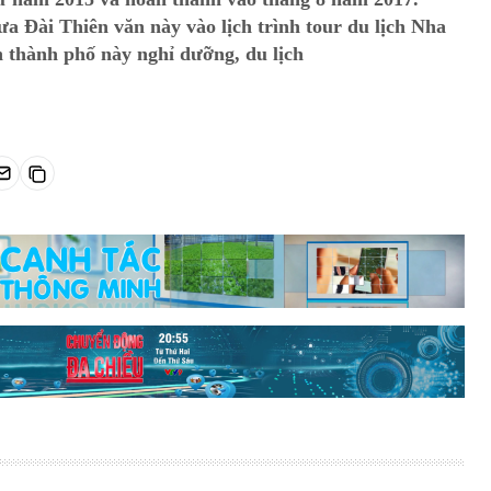
 Đài Thiên văn này vào lịch trình tour du lịch Nha
 thành phố này nghỉ dưỡng, du lịch