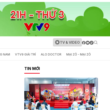
TV & VIDEO
NG NAM
VTV9 GIẢI TRÍ
ALO DOCTOR
MẠI ZÔ - MẠI ZÔ
TIN MỚI