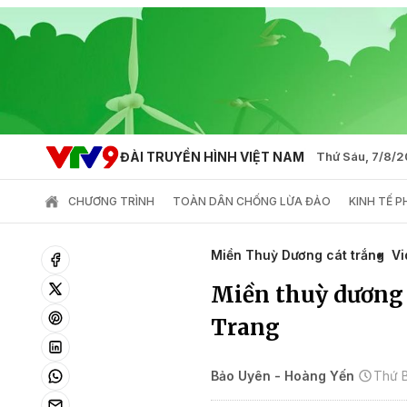
ĐÀI TRUYỀN HÌNH VIỆT NAM
Thứ Sáu, 7/8/
CHƯƠNG TRÌNH
TOÀN DÂN CHỐNG LỪA ĐẢO
KINH TẾ 
Miền Thuỳ Dương cát trắng
Vi
Miền thuỳ dương 
Trang
Bảo Uyên - Hoàng Yến
Thứ B