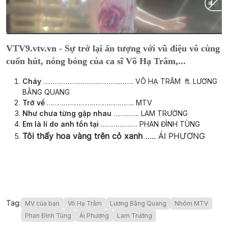
Current
0:02
/
Duration
25:12
VTV9.vtv.vn - Sự trở lại ấn tượng với vũ điệu vô cùng
Time
cuốn hút, nóng bỏng của ca sĩ Võ Hạ Trâm,...
Cháy
…………………………………...……. VÕ HẠ TRÂM ft. LƯƠNG
BẰNG QUANG
Trở vể
……………………………………….. MTV
Như chưa từng gặp nhau
………….. LAM TRƯỜNG
Em là lí do anh tồn tại
…………….…. PHAN ĐÌNH TÙNG
Tôi thấy hoa vàng trên cỏ xanh
….. ÁI PHƯƠNG
Tag:
MV của bạn
Võ Hạ Trâm
Lương Bằng Quang
Nhóm MTV
Phan Đình Tùng
Ái Phương
Lam Trường