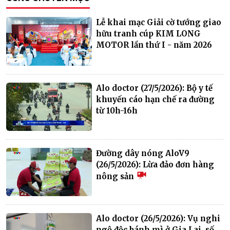
Lễ khai mạc Giải cờ tướng giao
hữu tranh cúp KIM LONG
MOTOR lần thứ I - năm 2026
Alo doctor (27/5/2026): Bộ y tế
khuyến cáo hạn chế ra đường
từ 10h-16h
Đường dây nóng AloV9
(26/5/2026): Lừa đảo đơn hàng
nông sản
Alo doctor (26/5/2026): Vụ nghi
ngộ độc bánh mì ở Gia Lai, số