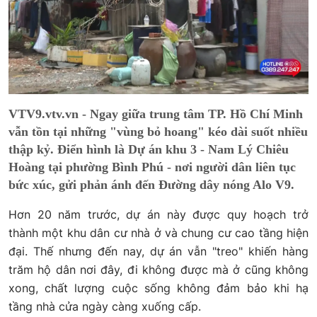
VTV9.vtv.vn - Ngay giữa trung tâm TP. Hồ Chí Minh
vẫn tồn tại những "vùng bỏ hoang" kéo dài suốt nhiều
thập kỷ. Điển hình là Dự án khu 3 - Nam Lý Chiêu
Hoàng tại phường Bình Phú - nơi người dân liên tục
bức xúc, gửi phản ánh đến Đường dây nóng Alo V9.
Hơn 20 năm trước, dự án này được quy hoạch trở
thành một khu dân cư nhà ở và chung cư cao tầng hiện
đại. Thế nhưng đến nay, dự án vẫn "treo" khiến hàng
trăm hộ dân nơi đây, đi không được mà ở cũng không
xong, chất lượng cuộc sống không đảm bảo khi hạ
tầng nhà cửa ngày càng xuống cấp.