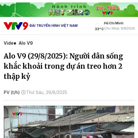
Hồ Chí Minh
ĐÀI TRUYỀN HÌNH VIỆT NAM
Chủ Nhật, 9/8/2026
33° C
Video
Alo V9
Alo V9 (29/8/2025): Người dân sống
khắc khoải trong dự án treo hơn 2
thập kỷ
PV (t/h)
Thứ Sáu, 29/8/2025