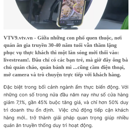
VTV9.vtv.vn - Giữa những con phố quen thuộc, nơi
quán ăn gia truyền 30-40 năm tuổi vẫn thầm lặng
phục vụ thực khách thì một làn sóng mới thổi vào:
livestream!. Đâu chỉ có các bạn trẻ, mà giờ đây ông bà
chủ quán cháo, quán bánh mì ...cũng cầm điện thoại,
mở camera và trò chuyện trực tiếp với khách hàng.
Đặc biệt trong bối cảnh ngành ẩm thực biến động. Với
những con số trong nửa đầu năm nay như số cửa hàng
giảm 7,1%, gần 45% buộc tăng giá, và chỉ hơn 50% duy
trì doanh thu ổn định. Việc chủ động tiếp cận khách
hàng mới.. trở thành giải pháp quan trọng giúp nhiều
quán ăn truyền thống duy trì hoạt động.