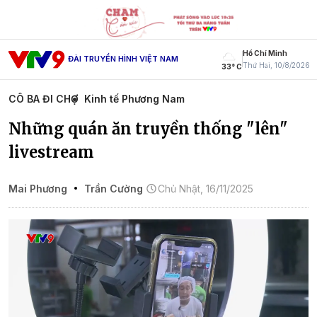
Hồ Chí Minh
ĐÀI TRUYỀN HÌNH VIỆT NAM
Thứ Hai, 10/8/2026
33° C
CÔ BA ĐI CHỢ
Kinh tế Phương Nam
Những quán ăn truyền thống "lên"
livestream
Mai Phương
Trần Cường
Chủ Nhật, 16/11/2025