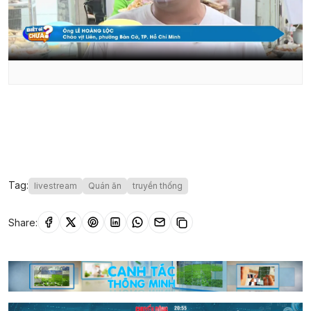
Tag:
livestream
Quán ăn
truyền thống
Share: