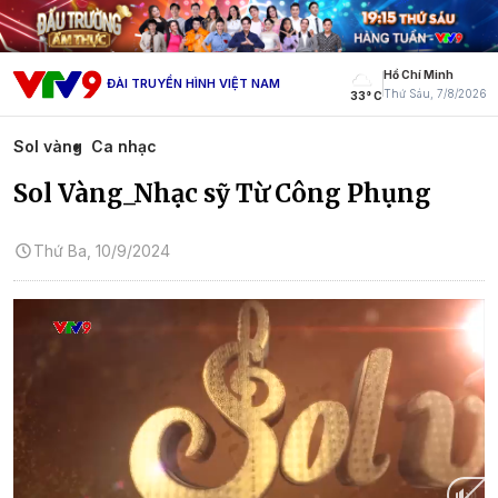
Hồ Chí Minh
ĐÀI TRUYỀN HÌNH VIỆT NAM
Thứ Sáu, 7/8/2026
33° C
Sol vàng
Ca nhạc
Sol Vàng_Nhạc sỹ Từ Công Phụng
Thứ Ba, 10/9/2024