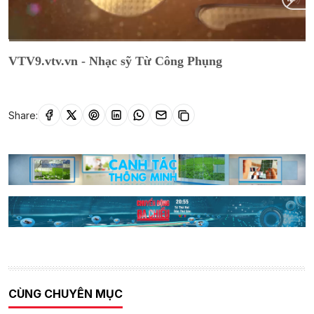
Current
0:02
/
Duration
1:18:08
VTV9.vtv.vn - Nhạc sỹ Từ Công Phụng
Time
Share:
CÙNG CHUYÊN MỤC