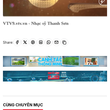
Current
0:02
/
Duration
1:28:15
VTV9.vtv.vn - Nhạc sỹ Thanh Sơn
Time
Share:
CÙNG CHUYÊN MỤC