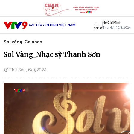
Hồ Chí Minh
ĐÀI TRUYỀN HÌNH VIỆT NAM
Thứ Hai, 10/8/2026
33° C
Sol vàng
Ca nhạc
Sol Vàng_Nhạc sỹ Thanh Sơn
Thứ Sáu, 6/9/2024