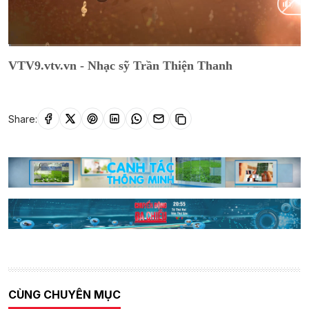
Current
0:15
/
Duration
1:18:45
VTV9.vtv.vn - Nhạc sỹ Trần Thiện Thanh
Time
Share:
CÙNG CHUYÊN MỤC