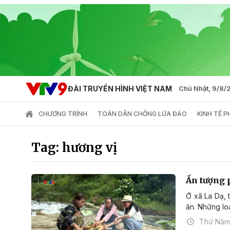
ĐÀI TRUYỀN HÌNH VIỆT NAM
Chủ Nhật, 9/8
CHƯƠNG TRÌNH
TOÀN DÂN CHỐNG LỪA ĐẢO
KINH TẾ 
Tag: hương vị
Ấn tượng 
Ở xã La Dạ, 
ăn. Những loạ
Thứ Năm,