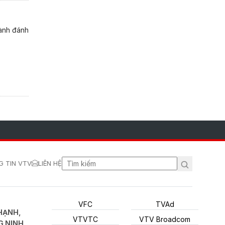
gành đánh
 TIN VTV
LIÊN HỆ
VFC
TVAd
HẠNH,
VTVTC
VTV Broadcom
G NINH