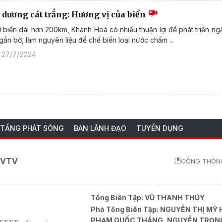
 dương cát trắng: Hương vị của biển
biển dài hơn 200km, Khánh Hoà có nhiều thuận lợi để phát triển n
gần bờ, làm nguyên liệu để chế biến loại nước chấm ...
 27/7/2024
 TẦNG PHÁT SÓNG
BAN LÃNH ĐẠO
TUYỂN DỤNG
o VTV
CỔNG THÔNG
Tổng Biên Tập:
VŨ THANH THỦY
Phó Tổng Biên Tập:
NGUYỄN THỊ MỸ 
PHẠM QUỐC THẮNG, NGUYỄN TRỌN