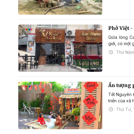
Phở Việt 
Giữa lòng Ca
giới, có một
Thứ Năm,
Ấn tượng 
Tết Nguyên Đ
triển của xã 
Thứ Tư, 