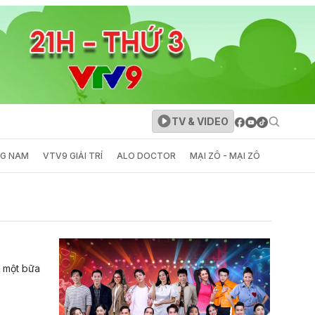
TV & VIDEO
NG NAM
VTV9 GIẢI TRÍ
ALO DOCTOR
MẠI ZÔ - MẠI ZÔ
ừ một bữa