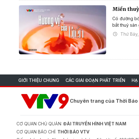
Miền thuỳ
Có đường bờ 
bắt thuỷ sản 
Thứ Bảy,
GIỚI THIỆU CHUNG
CÁC GIAI ĐOẠN PHÁT TRIỂN
HẠ
Chuyên trang của Thời Bá
CƠ QUAN CHỦ QUẢN:
ĐÀI TRUYỀN HÌNH VIỆT NAM
CƠ QUAN BÁO CHÍ:
THỜI BÁO VTV