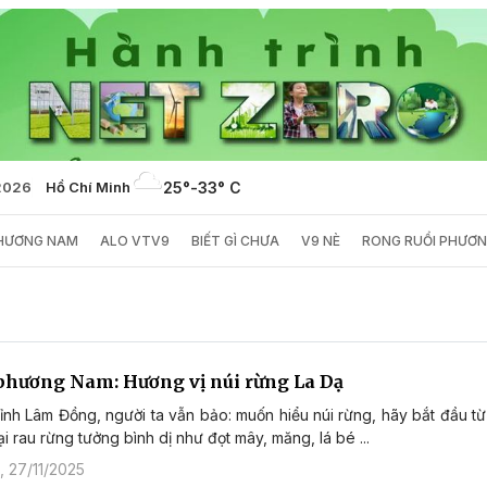
/2026
Hồ Chí Minh
25°
-
33° C
PHƯƠNG NAM
ALO VTV9
BIẾT GÌ CHƯA
V9 NÈ
RONG RUỔI PHƯƠ
phương Nam: Hương vị núi rừng La Dạ
tỉnh Lâm Đồng, người ta vẫn bảo: muốn hiểu núi rừng, hãy bắt đầu t
i rau rừng tưởng bình dị như đọt mây, măng, lá bé ...
 27/11/2025