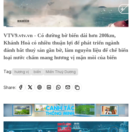
Current
0:11
/
Duration
9:11
VTV9.vtv.vn - Có đường bờ biển dài hơn 200km,
Time
Khánh Hoà có nhiều thuận lợi để phát triển ngành
đánh bắt thuỷ sản gần bờ, làm nguyên liệu để chế biến
loại nước chấm mang hương vị mặn mòi của biển
Tag:
hương vị
biển
Miền Thuỳ Dương
Share: