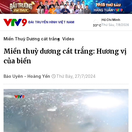
Hồ Chí Minh
ĐÀI TRUYỀN HÌNH VIỆT NAM
Thứ Sáu, 7/8/2026
33° C
Miền Thuỳ Dương cát trắng
Video
Miền thuỳ dương cát trắng: Hương vị
của biển
Bảo Uyên - Hoàng Yến
Thứ Bảy, 27/7/2024