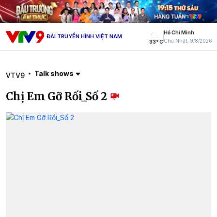
Hồ Chí Minh
ĐÀI TRUYỀN HÌNH VIỆT NAM
Chủ Nhật, 9/8/2026
33° C
Talk shows
VTV9
Chị Em Gỡ Rối_Số 2