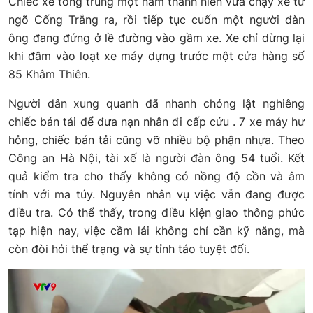
Chiếc xe tông trúng một nam thanh niên vừa chạy xe từ
ngõ Cống Trắng ra, rồi tiếp tục cuốn một người đàn
ông đang đứng ở lề đường vào gầm xe. Xe chỉ dừng lại
khi đâm vào loạt xe máy dựng trước một cửa hàng số
85 Khâm Thiên.
Người dân xung quanh đã nhanh chóng lật nghiêng
chiếc bán tải để đưa nạn nhân đi cấp cứu . 7 xe máy hư
hỏng, chiếc bán tải cũng vỡ nhiều bộ phận nhựa. Theo
Công an Hà Nội, tài xế là người đàn ông 54 tuổi. Kết
quả kiểm tra cho thấy không có nồng độ cồn và âm
tính với ma túy. Nguyên nhân vụ việc vẫn đang được
điều tra. Có thể thấy, trong điều kiện giao thông phức
tạp hiện nay, việc cầm lái không chỉ cần kỹ năng, mà
còn đòi hỏi thể trạng và sự tỉnh táo tuyệt đối.