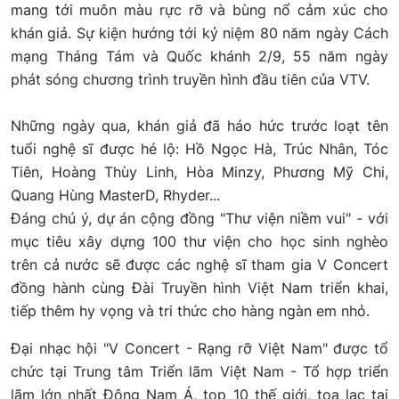
mang tới muôn màu rực rỡ và bùng nổ cảm xúc cho
khán giả. Sự kiện hướng tới kỷ niệm 80 năm ngày Cách
mạng Tháng Tám và Quốc khánh 2/9, 55 năm ngày
phát sóng chương trình truyền hình đầu tiên của VTV.
Những ngày qua, khán giả đã háo hức trước loạt tên
tuổi nghệ sĩ được hé lộ: Hồ Ngọc Hà, Trúc Nhân, Tóc
Tiên, Hoàng Thùy Linh, Hòa Minzy, Phương Mỹ Chi,
Quang Hùng MasterD, Rhyder...
Đáng chú ý, dự án cộng đồng "Thư viện niềm vui" - với
mục tiêu xây dựng 100 thư viện cho học sinh nghèo
trên cả nước sẽ được các nghệ sĩ tham gia V Concert
đồng hành cùng Đài Truyền hình Việt Nam triển khai,
tiếp thêm hy vọng và tri thức cho hàng ngàn em nhỏ.
Đại nhạc hội "V Concert - Rạng rỡ Việt Nam" được tổ
chức tại Trung tâm Triển lãm Việt Nam - Tổ hợp triển
lãm lớn nhất Đông Nam Á, top 10 thế giới, tọa lạc tại