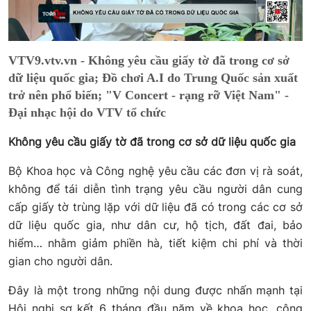
VTV9.vtv.vn - Không yêu cầu giấy tờ đã trong cơ sở
dữ liệu quốc gia; Đồ chơi A.I do Trung Quốc sản xuất
trở nên phổ biến; "V Concert - rạng rỡ Việt Nam" -
Đại nhạc hội do VTV tổ chức
Không yêu cầu giấy tờ đã trong cơ sở dữ liệu quốc gia
Bộ Khoa học và Công nghệ yêu cầu các đơn vị rà soát,
không để tái diễn tình trạng yêu cầu người dân cung
cấp giấy tờ trùng lặp với dữ liệu đã có trong các cơ sở
dữ liệu quốc gia, như dân cư, hộ tịch, đất đai, bảo
hiểm… nhằm giảm phiền hà, tiết kiệm chi phí và thời
gian cho người dân.
Đây là một trong những nội dung được nhấn mạnh tại
Hội nghị sơ kết 6 tháng đầu năm về khoa học, công