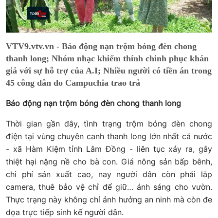
VTV9.vtv.vn - Báo động nạn trộm bóng đèn chong
thanh long; Nhóm nhạc khiếm thính chinh phục khán
giả với sự hỗ trợ của A.I; Nhiều người có tiền án trong
45 công dân do Campuchia trao trả
Báo động nạn trộm bóng đèn chong thanh long
Thời gian gần đây, tình trạng trộm bóng đèn chong
điện tại vùng chuyên canh thanh long lớn nhất cả nước
- xã Hàm Kiệm tỉnh Lâm Đồng - liên tục xảy ra, gây
thiệt hại nặng nề cho bà con. Giá nông sản bấp bênh,
chi phí sản xuất cao, nay người dân còn phải lắp
camera, thuê bảo vệ chỉ để giữ… ánh sáng cho vườn.
Thực trạng này không chỉ ảnh hưởng an ninh mà còn đe
dọa trực tiếp sinh kế người dân.