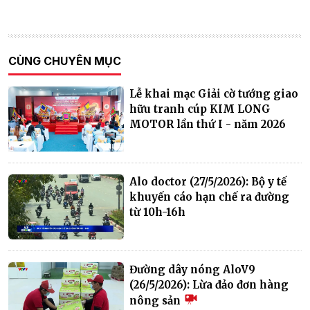
CÙNG CHUYÊN MỤC
Lễ khai mạc Giải cờ tướng giao
hữu tranh cúp KIM LONG
MOTOR lần thứ I - năm 2026
Alo doctor (27/5/2026): Bộ y tế
khuyến cáo hạn chế ra đường
từ 10h-16h
Đường dây nóng AloV9
(26/5/2026): Lừa đảo đơn hàng
nông sản