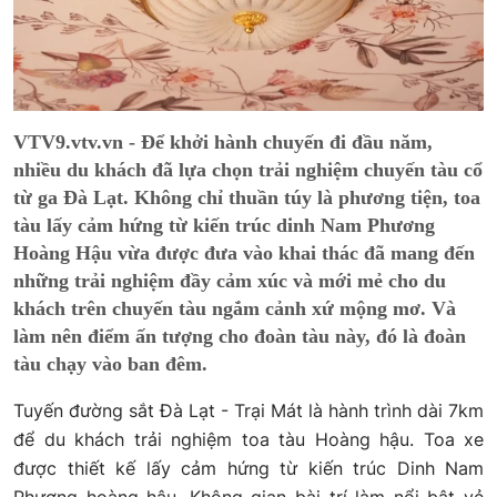
VTV9.vtv.vn - Để khởi hành chuyến đi đầu năm,
nhiều du khách đã lựa chọn trải nghiệm chuyến tàu cổ
từ ga Đà Lạt. Không chỉ thuần túy là phương tiện, toa
tàu lấy cảm hứng từ kiến trúc dinh Nam Phương
Hoàng Hậu vừa được đưa vào khai thác đã mang đến
những trải nghiệm đầy cảm xúc và mới mẻ cho du
khách trên chuyến tàu ngắm cảnh xứ mộng mơ. Và
làm nên điểm ấn tượng cho đoàn tàu này, đó là đoàn
tàu chạy vào ban đêm.
Tuyến đường sắt Đà Lạt - Trại Mát là hành trình dài 7km
để du khách trải nghiệm toa tàu Hoàng hậu. Toa xe
được thiết kế lấy cảm hứng từ kiến trúc Dinh Nam