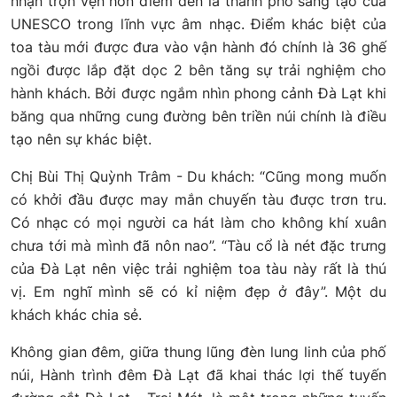
nhận trọn vẹn hơn điểm đến là thành phố sáng tạo của
UNESCO trong lĩnh vực âm nhạc. Điểm khác biệt của
toa tàu mới được đưa vào vận hành đó chính là 36 ghế
ngồi được lắp đặt dọc 2 bên tăng sự trải nghiệm cho
hành khách. Bởi được ngắm nhìn phong cảnh Đà Lạt khi
băng qua những cung đường bên triền núi chính là điều
tạo nên sự khác biệt.
Chị Bùi Thị Quỳnh Trâm - Du khách: “Cũng mong muốn
có khởi đầu được may mắn chuyến tàu được trơn tru.
Có nhạc có mọi người ca hát làm cho không khí xuân
chưa tới mà mình đã nôn nao”. “Tàu cổ là nét đặc trưng
của Đà Lạt nên việc trải nghiệm toa tàu này rất là thú
vị. Em nghĩ mình sẽ có kỉ niệm đẹp ở đây”. Một du
khách khác chia sẻ.
Không gian đêm, giữa thung lũng đèn lung linh của phố
núi, Hành trình đêm Đà Lạt đã khai thác lợi thế tuyến