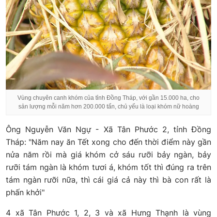
Vùng chuyên canh khóm của tỉnh Đồng Tháp, với gần 15.000 ha, cho
sản lượng mỗi năm hơn 200.000 tấn, chủ yếu là loại khóm nữ hoàng
Ông Nguyễn Văn Ngự - Xã Tân Phước 2, tỉnh Đồng
Tháp: "Năm nay ăn Tết xong cho đến thời điểm này gần
nửa năm rồi mà giá khóm cở sáu rưỡi bảy ngàn, bảy
rưỡi tám ngàn là khóm tươi á, khóm tốt thì đúng ra trên
tám ngàn rưỡi nữa, thì cái giá cả này thì bà con rất là
phấn khởi"
4 xã Tân Phước 1, 2, 3 và xã Hưng Thạnh là vùng