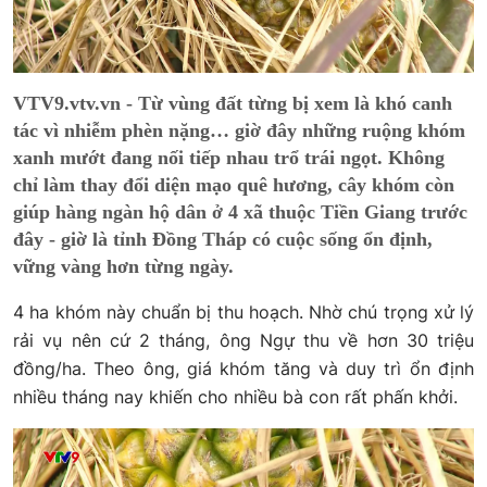
VTV9.vtv.vn - Từ vùng đất từng bị xem là khó canh
tác vì nhiễm phèn nặng… giờ đây những ruộng khóm
xanh mướt đang nối tiếp nhau trổ trái ngọt. Không
chỉ làm thay đổi diện mạo quê hương, cây khóm còn
giúp hàng ngàn hộ dân ở 4 xã thuộc Tiền Giang trước
đây - giờ là tỉnh Đồng Tháp có cuộc sống ổn định,
vững vàng hơn từng ngày.
4 ha khóm này chuẩn bị thu hoạch. Nhờ chú trọng xử lý
rải vụ nên cứ 2 tháng, ông Ngự thu về hơn 30 triệu
đồng/ha. Theo ông, giá khóm tăng và duy trì ổn định
nhiều tháng nay khiến cho nhiều bà con rất phấn khởi.