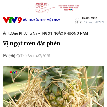
Hồ Chí Minh
ĐÀI TRUYỀN HÌNH VIỆT NAM
Thứ Bảy, 8/8/2026
33° C
Ấn tượng Phương Nam
NGỌT NGÀO PHƯƠNG NAM
Vị ngọt trên đất phèn
PV (t/h)
Thứ Sáu, 4/7/2025