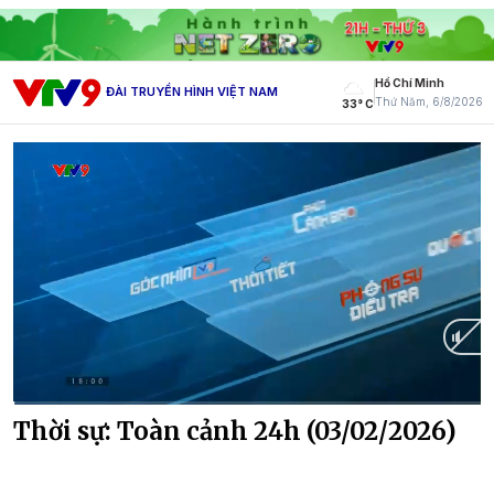
Hồ Chí Minh
ĐÀI TRUYỀN HÌNH VIỆT NAM
Thứ Năm, 6/8/2026
33° C
Current
0:02
/
Duration
30:43
Thời sự: Toàn cảnh 24h (03/02/2026)
Time