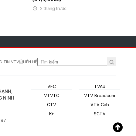
2 tháng trước
 TIN VTV
LIÊN HỆ
VFC
TVAd
HẠNH,
VTVTC
VTV Broadcom
G NINH
CTV
VTV Cab
K+
SCTV
897