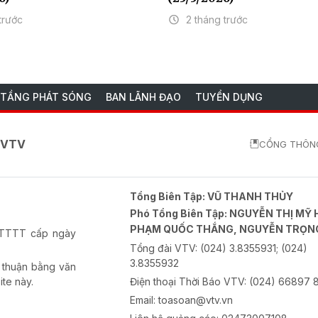
trước
2 tháng trước
 TẦNG PHÁT SÓNG
BAN LÃNH ĐẠO
TUYỂN DỤNG
o VTV
CỔNG THÔNG
Tổng Biên Tập:
VŨ THANH THỦY
Phó Tổng Biên Tập:
NGUYỄN THỊ MỸ 
PHẠM QUỐC THẮNG, NGUYỄN TRỌN
-BTTTT cấp ngày
Tổng đài VTV:
(024) 3.8355931; (024)
3.8355932
 thuận bằng văn
ite này.
Điện thoại Thời Báo VTV:
(024) 66897 
Email:
toasoan@vtv.vn