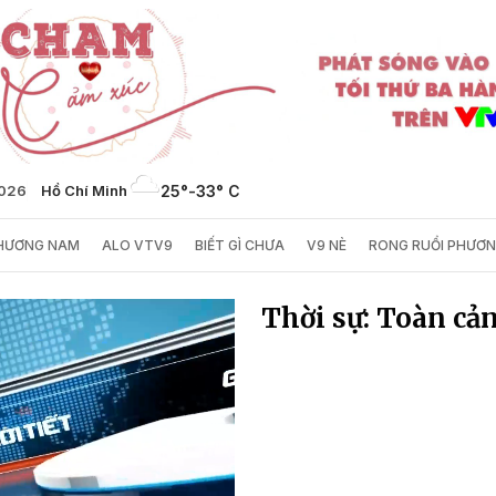
2026
Hồ Chí Minh
25°
-
33° C
PHƯƠNG NAM
ALO VTV9
BIẾT GÌ CHƯA
V9 NÈ
RONG RUỔI PHƯƠ
Thời sự: Toàn cả