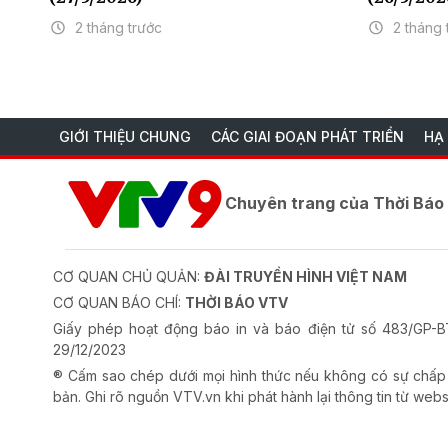
2 tháng trước
2 tháng 
GIỚI THIỆU CHUNG
CÁC GIAI ĐOẠN PHÁT TRIỂN
HẠ
Chuyên trang của Thời Bá
CƠ QUAN CHỦ QUẢN:
ĐÀI TRUYỀN HÌNH VIỆT NAM
CƠ QUAN BÁO CHÍ:
THỜI BÁO VTV
Giấy phép hoạt động báo in và báo điện tử số 483/GP
29/12/2023
® Cấm sao chép dưới mọi hình thức nếu không có sự chấp
bản. Ghi rõ nguồn VTV.vn khi phát hành lại thông tin từ webs