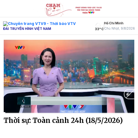
Hồ Chí Minh
ĐÀI TRUYỀN HÌNH VIỆT NAM
Chủ Nhật, 9/8/2026
33° C
Current
0:20
/
Duration
26:45
Thời sự: Toàn cảnh 24h (18/5/2026)
Time