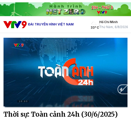
Hồ Chí Minh
ĐÀI TRUYỀN HÌNH VIỆT NAM
Thứ Năm, 6/8/2026
33° C
Current
0:16
/
Duration
27:32
Thời sự: Toàn cảnh 24h (30/6/2025)
Time