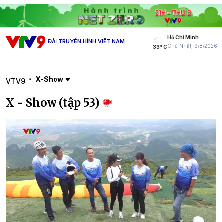
Hồ Chí Minh
ĐÀI TRUYỀN HÌNH VIỆT NAM
Chủ Nhật, 9/8/2026
33° C
X-Show
VTV9
X - Show (tập 53)