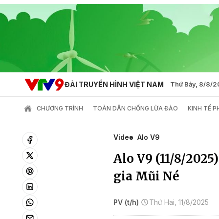
ĐÀI TRUYỀN HÌNH VIỆT NAM
Thứ Bảy, 8/8/
CHƯƠNG TRÌNH
TOÀN DÂN CHỐNG LỪA ĐẢO
KINH TẾ 
Video
Alo V9
Alo V9 (11/8/2025)
gia Mũi Né
PV (t/h)
Thứ Hai, 11/8/2025