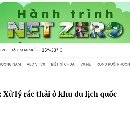
2026
Hồ Chí Minh
25°
-
33° C
PHƯƠNG NAM
ALO VTV9
BIẾT GÌ CHƯA
V9 NÈ
RONG RUỔI PHƯƠ
: Xử lý rác thải ở khu du lịch quốc