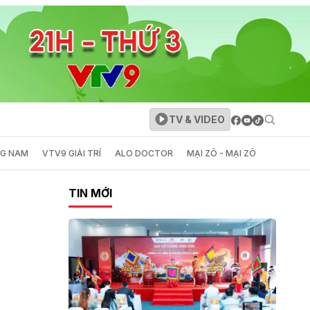
TV & VIDEO
NG NAM
VTV9 GIẢI TRÍ
ALO DOCTOR
MẠI ZÔ - MẠI ZÔ
TIN MỚI