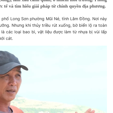
c tế và tìm hiểu giải pháp từ chính quyền địa phương.
u phố Long Sơn phường Mũi Né, tỉnh Lâm Đồng. Nơi này
ỡng. Nhưng khi thủy triều rút xuống, bờ biển lộ ra toàn
 là các loại bao bì, vật liệu được làm từ nhựa bị vùi lấp
ới cát.