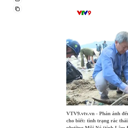
VTV9.vtv.vn - Phản ánh đến
cho biết: tình trạng rác thải
phường Mũi Né (tỉnh Lâm Đ