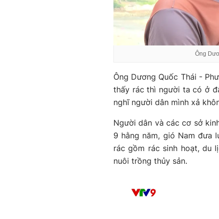
Ông Dươn
Ông Dương Quốc Thái - Phườn
thấy rác thì người ta có ở đ
nghĩ người dân mình xả khôn
Người dân và các cơ sở kinh
9 hằng năm, gió Nam đưa l
rác gồm rác sinh hoạt, du l
nuôi trồng thủy sản.