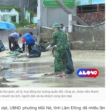
n thu gom, xử lý, huy động lực lượng quân đội, công an, đoàn viên thanh
nh doanh du lịch, người dân và du khách cùng dọn dẹp
rôi dạt, UBND phường Mũi Né, tỉnh Lâm Đồng đã nhiều lần