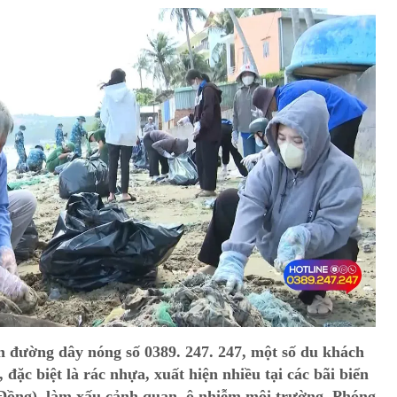
 đường dây nóng số 0389. 247. 247, một số du khách
, đặc biệt là rác nhựa, xuất hiện nhiều tại các bãi biển
ồng), làm xấu cảnh quan, ô nhiễm môi trường. Phóng