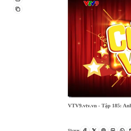
Current
0:05
/
Duration
11:59
VTV9.vtv.vn - Tập 185: Anh
Time
Share: