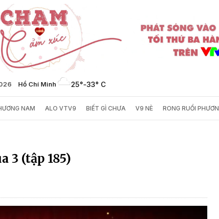
2026
Hồ Chí Minh
25°
-
33° C
PHƯƠNG NAM
ALO VTV9
BIẾT GÌ CHƯA
V9 NÈ
RONG RUỔI PHƯƠ
a 3 (tập 185)