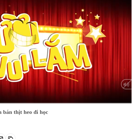
HD
Auto
 bán thịt heo đi học