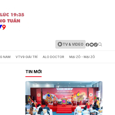
TV & VIDEO
NG NAM
VTV9 GIẢI TRÍ
ALO DOCTOR
MẠI ZÔ - MẠI ZÔ
TIN MỚI