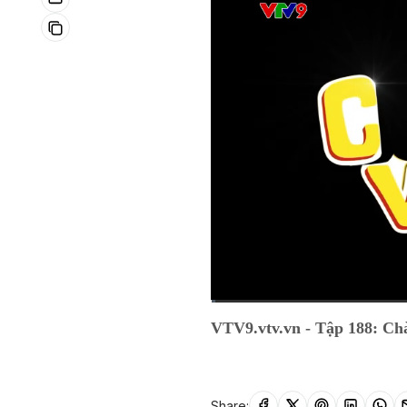
Current
0:01
/
Duration
11:47
VTV9.vtv.vn - Tập 188: Chàn
Time
Share: