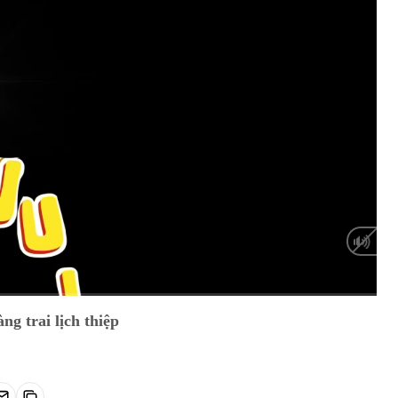
HD
Auto
g trai lịch thiệp