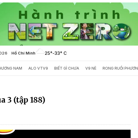
2026
Hồ Chí Minh
25°
-
33° C
PHƯƠNG NAM
ALO VTV9
BIẾT GÌ CHƯA
V9 NÈ
RONG RUỔI PHƯƠ
a 3 (tập 188)