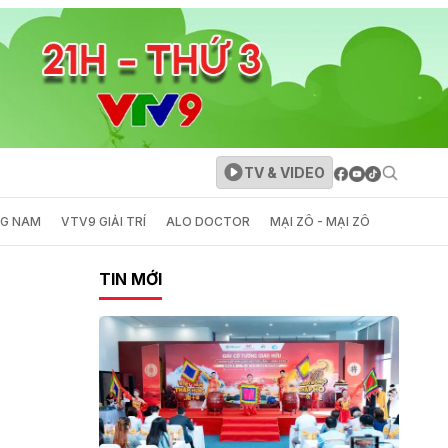
TV & VIDEO
NG NAM
VTV9 GIẢI TRÍ
ALO DOCTOR
MẠI ZÔ - MẠI ZÔ
TIN MỚI