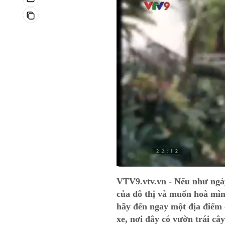
Current
0:04
/
Duration
9:05
VTV9.vtv.vn - Nếu như ngày
Time
của đô thị và muốn hoà mìn
hãy đến ngay một địa điểm
xe, nơi đây có vườn trái câ