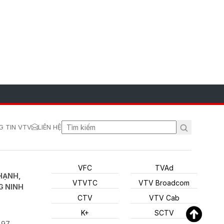
 TIN VTV
LIÊN HỆ
VFC
TVAd
HẠNH,
VTVTC
VTV Broadcom
G NINH
CTV
VTV Cab
K+
SCTV
897