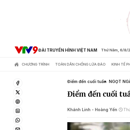
ĐÀI TRUYỀN HÌNH VIỆT NAM
Thứ Năm, 6/8/
CHƯƠNG TRÌNH
TOÀN DÂN CHỐNG LỪA ĐẢO
KINH TẾ 
Điểm đến cuối tuần
NGỌT NG
Điểm đến cuối tuầ
Khánh Linh - Hoàng Yến
Thứ