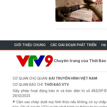
GIỚI THIỆU CHUNG
CÁC GIAI ĐOẠN PHÁT TRIỂN
HẠ
Chuyên trang của Thời Bá
CƠ QUAN CHỦ QUẢN:
ĐÀI TRUYỀN HÌNH VIỆT NAM
CƠ QUAN BÁO CHÍ:
THỜI BÁO VTV
Giấy phép hoạt động báo in và báo điện tử số 483/GP
29/12/2023
® Cấm sao chép dưới mọi hình thức nếu không có sự chấp
bản. Ghi rõ nguồn VTV.vn khi phát hành lại thông tin từ webs