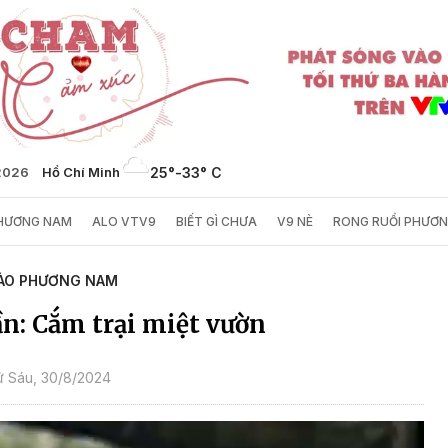
2026
Hồ Chí Minh
25°
-
33° C
PHƯƠNG NAM
ALO VTV9
BIẾT GÌ CHƯA
V9 NÈ
RONG RUỔI PHƯƠ
ÀO PHƯƠNG NAM
n: Cắm trại miệt vườn
 Sáu, 30/8/2024