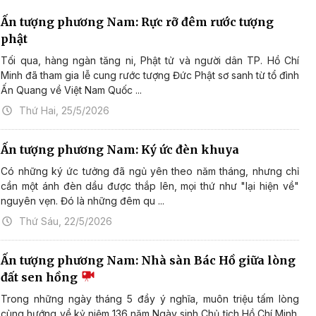
Ấn tượng phương Nam: Rực rỡ đêm rước tượng
phật
Tối qua, hàng ngàn tăng ni, Phật tử và người dân TP. Hồ Chí
Minh đã tham gia lễ cung rước tượng Đức Phật sơ sanh từ tổ đình
Ấn Quang về Việt Nam Quốc ...
Thứ Hai, 25/5/2026
Ấn tượng phương Nam: Ký ức đèn khuya
Có những ký ức tưởng đã ngủ yên theo năm tháng, nhưng chỉ
cần một ánh đèn dầu được thắp lên, mọi thứ như "lại hiện về"
nguyên vẹn. Đó là những đêm qu ...
Thứ Sáu, 22/5/2026
Ấn tượng phương Nam: Nhà sàn Bác Hồ giữa lòng
đất sen hồng
Trong những ngày tháng 5 đầy ý nghĩa, muôn triệu tấm lòng
cùng hướng về kỷ niệm 136 năm Ngày sinh Chủ tịch Hồ Chí Minh.