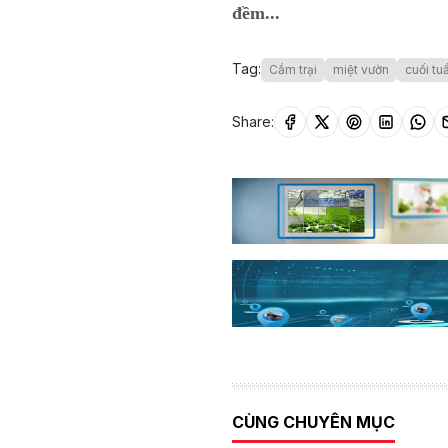
đềm...
Tag:
Cắm trại
miệt vườn
cuối tu
Share:
CÙNG CHUYÊN MỤC