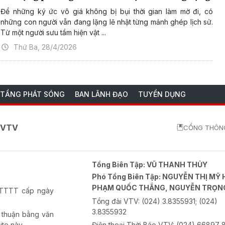
Để những ký ức vô giá không bị bụi thời gian làm mờ đi, có
những con người vẫn đang lặng lẽ nhặt từng mảnh ghép lịch sử.
Từ một người sưu tầm hiện vật ...
Thứ Ba, 28/4/2026
 TẦNG PHÁT SÓNG
BAN LÃNH ĐẠO
TUYỂN DỤNG
o VTV
CỔNG THÔNG
Tổng Biên Tập:
VŨ THANH THỦY
Phó Tổng Biên Tập:
NGUYỄN THỊ MỸ 
PHẠM QUỐC THẮNG, NGUYỄN TRỌN
-BTTTT cấp ngày
Tổng đài VTV:
(024) 3.8355931; (024)
3.8355932
 thuận bằng văn
ite này.
Điện thoại Thời Báo VTV:
(024) 66897 