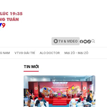
TV & VIDEO
NG NAM
VTV9 GIẢI TRÍ
ALO DOCTOR
MẠI ZÔ - MẠI ZÔ
TIN MỚI