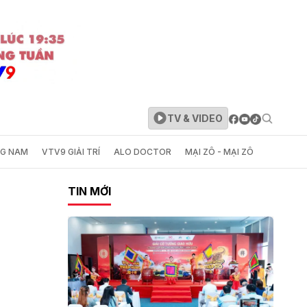
TV & VIDEO
NG NAM
VTV9 GIẢI TRÍ
ALO DOCTOR
MẠI ZÔ - MẠI ZÔ
TIN MỚI