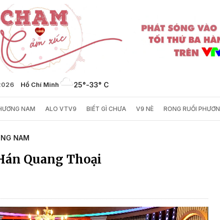
2026
Hồ Chí Minh
25°
-
33° C
PHƯƠNG NAM
ALO VTV9
BIẾT GÌ CHƯA
V9 NÈ
RONG RUỔI PHƯƠ
ƠNG NAM
 Hán Quang Thoại