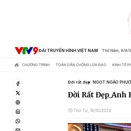
ĐÀI TRUYỀN HÌNH VIỆT NAM
Thứ Năm, 6/8/
CHƯƠNG TRÌNH
TOÀN DÂN CHỐNG LỪA ĐẢO
KINH TẾ 
Đời rất đẹp
NGỌT NGÀO PHƯ
Đời Rất Đẹp_Anh
Thứ Tư, 16/10/2024