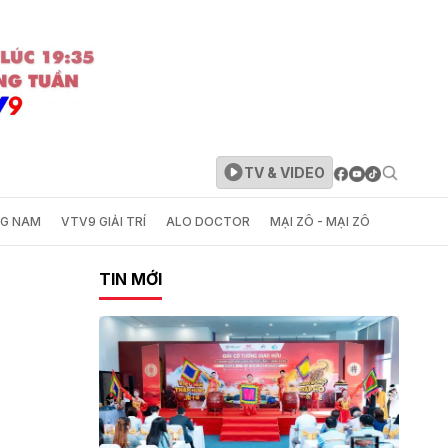
TV & VIDEO
NG NAM
VTV9 GIẢI TRÍ
ALO DOCTOR
MẠI ZÔ - MẠI ZÔ
TIN MỚI