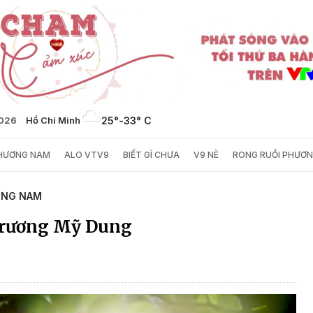
2026
Hồ Chí Minh
25°
-
33° C
PHƯƠNG NAM
ALO VTV9
BIẾT GÌ CHƯA
V9 NÈ
RONG RUỔI PHƯƠ
ƠNG NAM
Trương Mỹ Dung