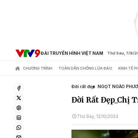
ĐÀI TRUYỀN HÌNH VIỆT NAM
Thứ Sáu, 7/8/
CHƯƠNG TRÌNH
TOÀN DÂN CHỐNG LỪA ĐẢO
KINH TẾ 
Đời rất đẹp
NGỌT NGÀO PHƯ
Đời Rất Đẹp_Chị 
Thứ Bảy, 12/10/2024