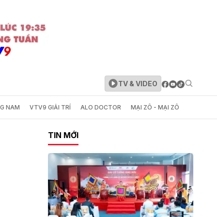
TV & VIDEO
NG NAM
VTV9 GIẢI TRÍ
ALO DOCTOR
MẠI ZÔ - MẠI ZÔ
TIN MỚI