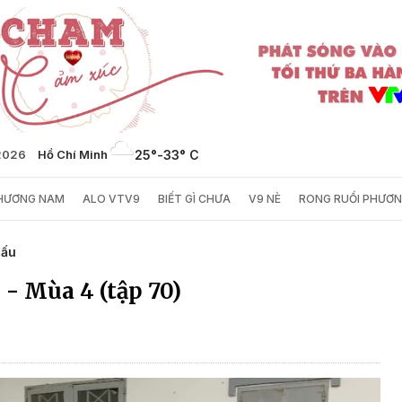
2026
Hồ Chí Minh
25°
-
33° C
PHƯƠNG NAM
ALO VTV9
BIẾT GÌ CHƯA
V9 NÈ
RONG RUỔI PHƯƠ
hấu
- Mùa 4 (tập 70)