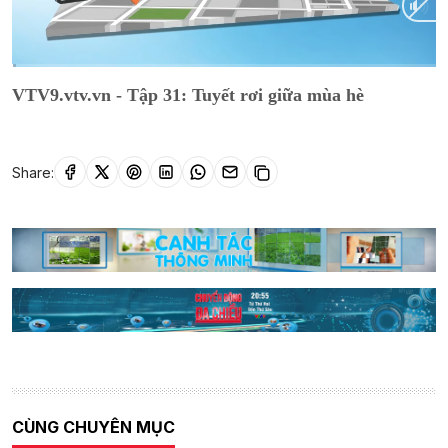
Current
0:02
/
Duration
9:54
VTV9.vtv.vn - Tập 31: Tuyết rơi giữa mùa hè
Time
Share:
CÙNG CHUYÊN MỤC