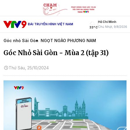
Hồ Chí Minh
ĐÀI TRUYỀN HÌNH VIỆT NAM
Chủ Nhật, 9/8/2026
33° C
Góc nhỏ Sài Gòn
NGỌT NGÀO PHƯƠNG NAM
Góc Nhỏ Sài Gòn - Mùa 2 (tập 31)
Thứ Sáu, 25/10/2024