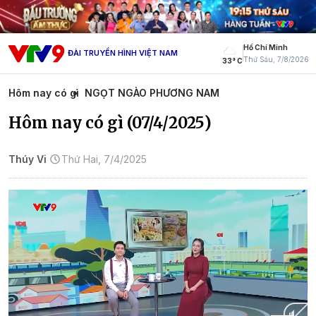
Hồ Chí Minh
ĐÀI TRUYỀN HÌNH VIỆT NAM
Thứ Sáu, 7/8/2026
33° C
Hôm nay có gì
NGỌT NGÀO PHƯƠNG NAM
Hôm nay có gì (07/4/2025)
Thúy Vi
Thứ Hai, 7/4/2025