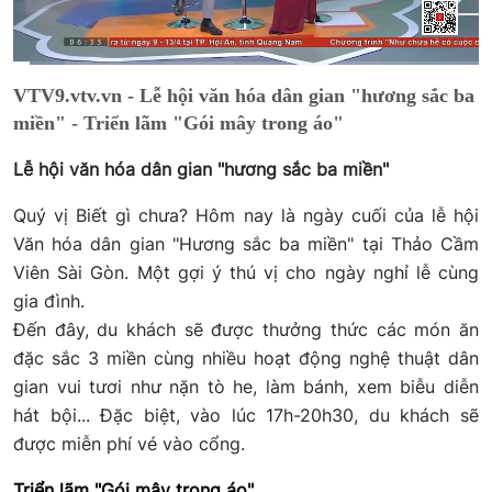
Current
0:02
/
Duration
0:54
VTV9.vtv.vn - Lễ hội văn hóa dân gian "hương sắc ba
Time
miền" - Triển lãm "Gói mây trong áo"
Lễ hội văn hóa dân gian "hương sắc ba miền"
Quý vị Biết gì chưa? Hôm nay là ngày cuối của lễ hội
Văn hóa dân gian "Hương sắc ba miền" tại Thảo Cầm
Viên Sài Gòn. Một gợi ý thú vị cho ngày nghỉ lễ cùng
gia đình.
Đến đây, du khách sẽ được thưởng thức các món ăn
đặc sắc 3 miền cùng nhiều hoạt động nghệ thuật dân
gian vui tươi như nặn tò he, làm bánh, xem biễu diễn
hát bội... Đặc biệt, vào lúc 17h-20h30, du khách sẽ
được miễn phí vé vào cổng.
Triển lãm "Gói mây trong áo"