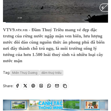
Current
0:14
/
Duration
9:10
VTV9.vtv.vn - Đầm Thuỷ Triều mang vẻ đẹp đặc
Time
trưng của rừng nước ngập mặn ven biển, lưu lượng
nước dồi dào cùng nguồn thức ăn phong phú đã biến
nơi đây thành chỗ trú ngụ, là môi trường sống lý
tưởng của hơn 1.500 loài thuỷ sinh và nhiều loại cây
nước mặn
Tag:
Miền Thuỳ Dương
đầm thuỷ triều
Share: