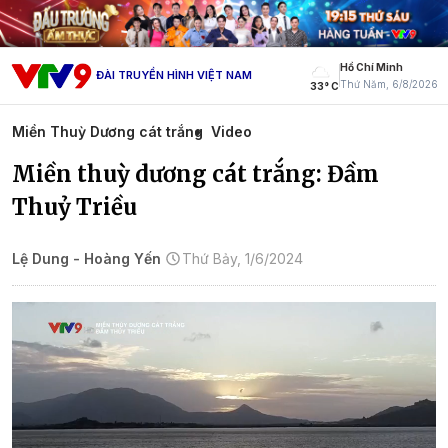
Hồ Chí Minh
ĐÀI TRUYỀN HÌNH VIỆT NAM
Thứ Năm, 6/8/2026
33° C
Miền Thuỳ Dương cát trắng
Video
Miền thuỳ dương cát trắng: Đầm
Thuỷ Triều
Lệ Dung - Hoàng Yến
Thứ Bảy, 1/6/2024