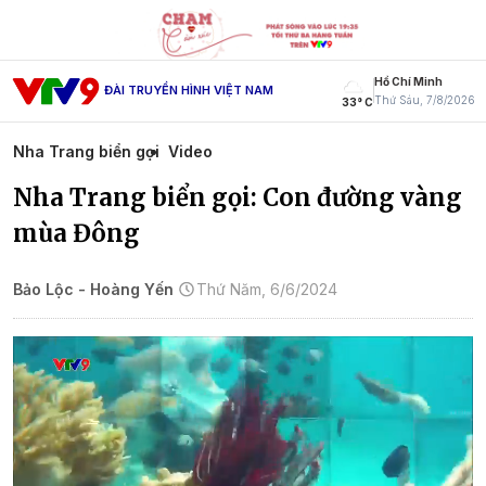
Hồ Chí Minh
ĐÀI TRUYỀN HÌNH VIỆT NAM
Thứ Sáu, 7/8/2026
33° C
Nha Trang biển gọi
Video
Nha Trang biển gọi: Con đường vàng
mùa Đông
Bảo Lộc - Hoàng Yến
Thứ Năm, 6/6/2024