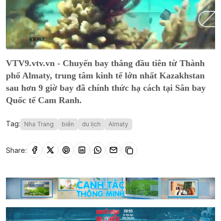
Current
0:01
/
Duration
9:34
VTV9.vtv.vn - Chuyến bay thẳng đầu tiên từ Thành
Time
phố Almaty, trung tâm kinh tế lớn nhất Kazakhstan
sau hơn 9 giờ bay đã chính thức hạ cách tại Sân bay
Quốc tế Cam Ranh.
Tag:
Nha Trang
biển
du lịch
Almaty
Share: