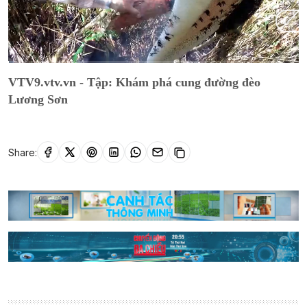
Current
0:01
/
Duration
10:04
VTV9.vtv.vn - Tập: Khám phá cung đường đèo
Time
Lương Sơn
Share: