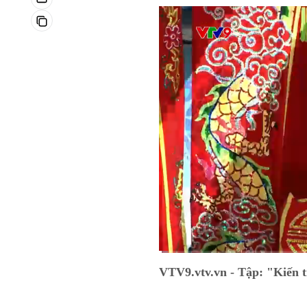
Current
0:04
/
Duration
9:45
VTV9.vtv.vn - Tập: "Kiến
Time