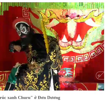
HD
Auto
 trúc xanh Churu" ở Đơn Dương