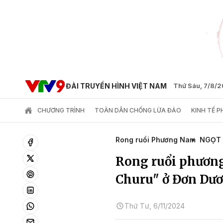
ĐÀI TRUYỀN HÌNH VIỆT NAM
Thứ Sáu, 7/8/
CHƯƠNG TRÌNH
TOÀN DÂN CHỐNG LỪA ĐẢO
KINH TẾ 
Rong ruổi Phương Nam
NGỌT
Rong ruổi phương
Churu" ở Đơn Dư
Thứ Tư, 6/11/2024