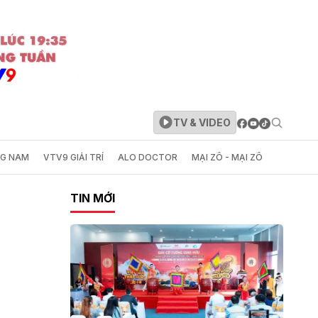
TV & VIDEO
NG NAM
VTV9 GIẢI TRÍ
ALO DOCTOR
MẠI ZÔ - MẠI ZÔ
TIN MỚI