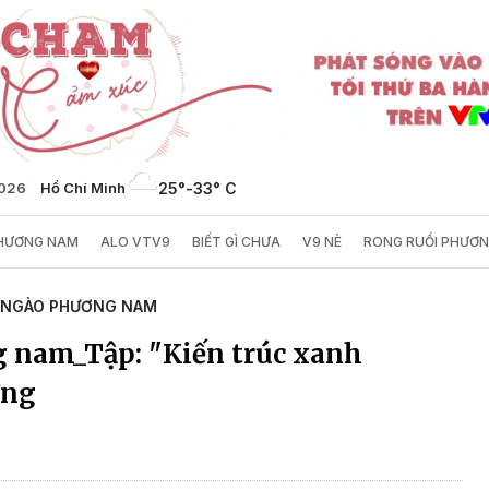
2026
Hồ Chí Minh
25°
-
33° C
PHƯƠNG NAM
ALO VTV9
BIẾT GÌ CHƯA
V9 NÈ
RONG RUỔI PHƯƠ
 NGÀO PHƯƠNG NAM
 nam_Tập: "Kiến trúc xanh
ơng