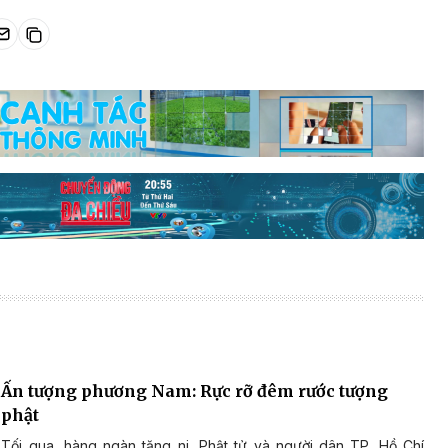
Ấn tượng phương Nam: Rực rỡ đêm rước tượng
phật
Tối qua, hàng ngàn tăng ni, Phật tử và người dân TP. Hồ Chí