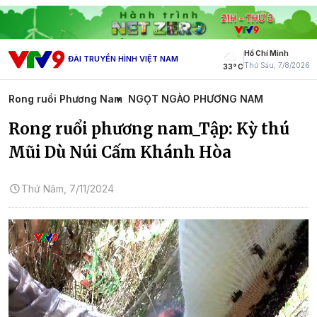
Hồ Chí Minh
ĐÀI TRUYỀN HÌNH VIỆT NAM
Thứ Sáu, 7/8/2026
33° C
Rong ruổi Phương Nam
NGỌT NGÀO PHƯƠNG NAM
Rong ruổi phương nam_Tập: Kỳ thú
Mũi Dù Núi Cấm Khánh Hòa
Thứ Năm, 7/11/2024