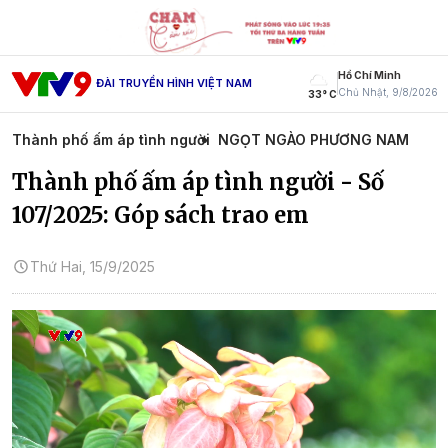
Hồ Chí Minh
ĐÀI TRUYỀN HÌNH VIỆT NAM
Chủ Nhật, 9/8/2026
33° C
Thành phố ấm áp tình người
NGỌT NGÀO PHƯƠNG NAM
Thành phố ấm áp tình người - Số
107/2025: Góp sách trao em
Thứ Hai, 15/9/2025