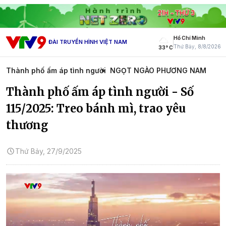
Hồ Chí Minh
ĐÀI TRUYỀN HÌNH VIỆT NAM
Thứ Bảy, 8/8/2026
33° C
Thành phố ấm áp tình người
NGỌT NGÀO PHƯƠNG NAM
Thành phố ấm áp tình người - Số
115/2025: Treo bánh mì, trao yêu
thương
Thứ Bảy, 27/9/2025