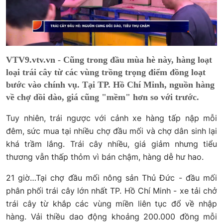
VTV9.vtv.vn - Cũng trong đầu mùa hè này, hàng loạt
loại trái cây từ các vùng trồng trọng điểm đồng loạt
bước vào chính vụ. Tại TP. Hồ Chí Minh, nguồn hàng
về chợ dồi dào, giá cũng "mềm" hơn so với trước.
Tuy nhiên, trái ngược với cảnh xe hàng tấp nập mỗi
đêm, sức mua tại nhiều chợ đầu mối và chợ dân sinh lại
khá trầm lắng. Trái cây nhiều, giá giảm nhưng tiểu
thương vẫn thấp thỏm vì bán chậm, hàng dễ hư hao.
21 giờ…Tại chợ đầu mối nông sản Thủ Đức - đầu mối
phân phối trái cây lớn nhất TP. Hồ Chí Minh - xe tải chở
trái cây từ khắp các vùng miền liên tục đổ về nhập
hàng. Vải thiều dao động khoảng 200.000 đồng mỗi