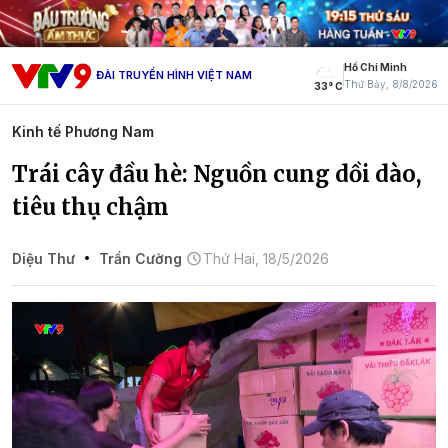
Hồ Chí Minh
ĐÀI TRUYỀN HÌNH VIỆT NAM
Thứ Bảy, 8/8/2026
33° C
Kinh tế Phương Nam
Trái cây đầu hè: Nguồn cung dồi dào,
tiêu thụ chậm
Diệu Thư
Trần Cường
Thứ Hai, 18/5/2026