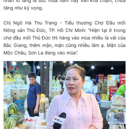
nhân lo lắng là sức mua năm nay vẫn khá chậm, chưa
tăng như kỳ vọng.
Chị Ngô Hà Thu Trang - Tiểu thương Chợ Đầu mối
Nông sản Thủ Đức, TP. Hồ Chí Minh: “Hiện tại ở trong
chợ đầu mối Thủ Đức thì hàng vào mùa nhiều là vải của
Bắc Giang, thêm mận, mận cũng nhiều lắm ạ. Mận của
Mộc Châu, Sơn La đang vào mùa”.