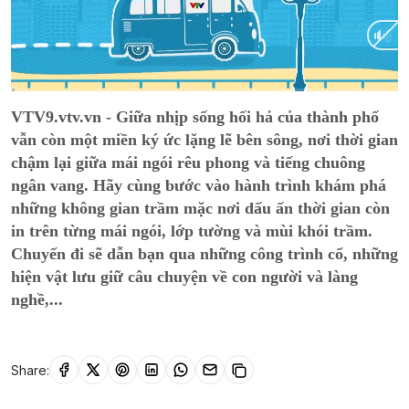
Current
0:02
/
Duration
14:58
VTV9.vtv.vn - Giữa nhịp sống hối hả của thành phố
Time
vẫn còn một miền ký ức lặng lẽ bên sông, nơi thời gian
chậm lại giữa mái ngói rêu phong và tiếng chuông
ngân vang. Hãy cùng bước vào hành trình khám phá
những không gian trầm mặc nơi dấu ấn thời gian còn
in trên từng mái ngói, lớp tường và mùi khói trầm.
Chuyến đi sẽ dẫn bạn qua những công trình cổ, những
hiện vật lưu giữ câu chuyện về con người và làng
nghề,...
Share: