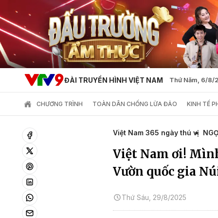
ĐÀI TRUYỀN HÌNH VIỆT NAM
Thứ Năm, 6/8/
CHƯƠNG TRÌNH
TOÀN DÂN CHỐNG LỪA ĐẢO
KINH TẾ 
Việt Nam 365 ngày thú vị
NGỌ
Việt Nam ơi! Mìn
Vườn quốc gia Nú
Thứ Sáu, 29/8/2025