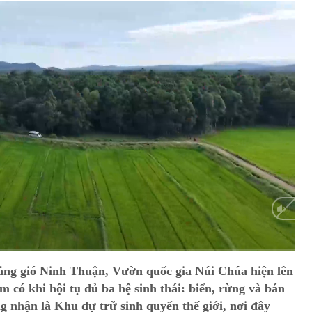
HD
Auto
ắng gió Ninh Thuận, Vườn quốc gia Núi Chúa hiện lên
 có khi hội tụ đủ ba hệ sinh thái: biển, rừng và bán
nhận là Khu dự trữ sinh quyển thế giới, nơi đây