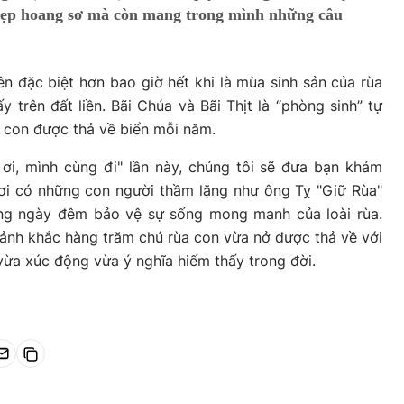
 đẹp hoang sơ mà còn mang trong mình những câu
n đặc biệt hơn bao giờ hết khi là mùa sinh sản của rùa
y trên đất liền. Bãi Chúa và Bãi Thịt là “phòng sinh” tự
a con được thả về biển mỗi năm.
 ơi, mình cùng đi" lần này, chúng tôi sẽ đưa bạn khám
nơi có những con người thầm lặng như ông Tỵ "Giữ Rùa"
ang ngày đêm bảo vệ sự sống mong manh của loài rùa.
ảnh khắc hàng trăm chú rùa con vừa nở được thả về với
vừa xúc động vừa ý nghĩa hiếm thấy trong đời.