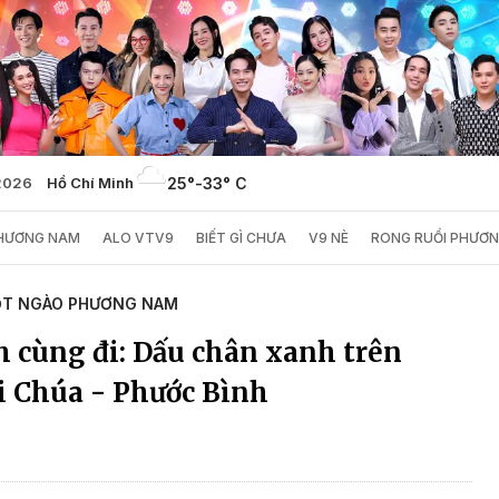
2026
Hồ Chí Minh
25°
-
33° C
PHƯƠNG NAM
ALO VTV9
BIẾT GÌ CHƯA
V9 NÈ
RONG RUỔI PHƯƠ
T NGÀO PHƯƠNG NAM
h cùng đi: Dấu chân xanh trên
i Chúa - Phước Bình