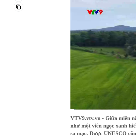
Current
0:12
/
Duration
10:08
VTV9.vtv.vn - Giữa miền n
Time
như một viên ngọc xanh hiếm
sa mạc. Được UNESCO công 