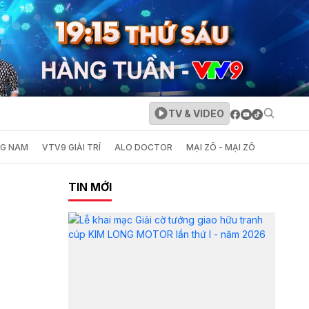
TV & VIDEO
NG NAM
VTV9 GIẢI TRÍ
ALO DOCTOR
MẠI ZÔ - MẠI ZÔ
TIN MỚI