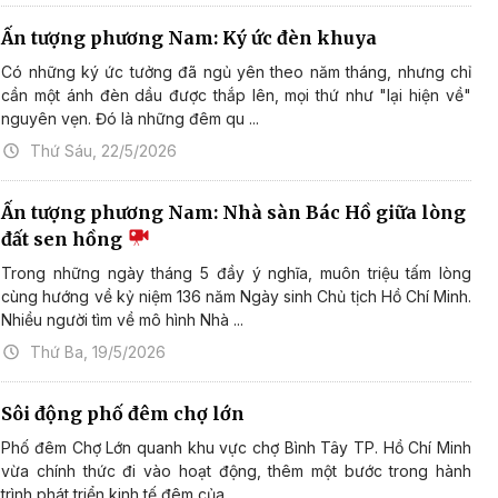
Ấn tượng phương Nam: Ký ức đèn khuya
Có những ký ức tưởng đã ngủ yên theo năm tháng, nhưng chỉ
cần một ánh đèn dầu được thắp lên, mọi thứ như "lại hiện về"
nguyên vẹn. Đó là những đêm qu ...
Thứ Sáu, 22/5/2026
Ấn tượng phương Nam: Nhà sàn Bác Hồ giữa lòng
đất sen hồng
Trong những ngày tháng 5 đầy ý nghĩa, muôn triệu tấm lòng
cùng hướng về kỷ niệm 136 năm Ngày sinh Chủ tịch Hồ Chí Minh.
Nhiều người tìm về mô hình Nhà ...
Thứ Ba, 19/5/2026
Sôi động phố đêm chợ lớn
Phố đêm Chợ Lớn quanh khu vực chợ Bình Tây TP. Hồ Chí Minh
vừa chính thức đi vào hoạt động, thêm một bước trong hành
trình phát triển kinh tế đêm của ...