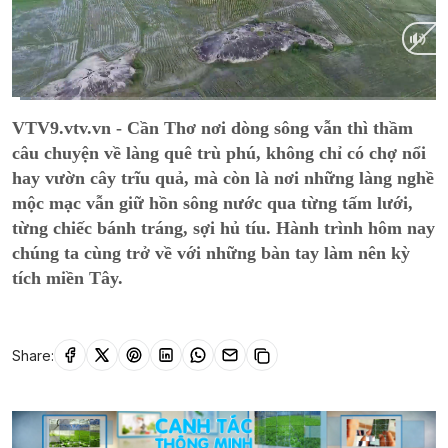
Current
0:17
/
Duration
14:56
VTV9.vtv.vn - Cần Thơ nơi dòng sông vẫn thì thầm
Time
câu chuyện về làng quê trù phú, không chỉ có chợ nổi
hay vườn cây trĩu quả, mà còn là nơi những làng nghề
mộc mạc vẫn giữ hồn sông nước qua từng tấm lưới,
từng chiếc bánh tráng, sợi hủ tíu. Hành trình hôm nay
chúng ta cùng trở về với những bàn tay làm nên kỳ
tích miền Tây.
Share: